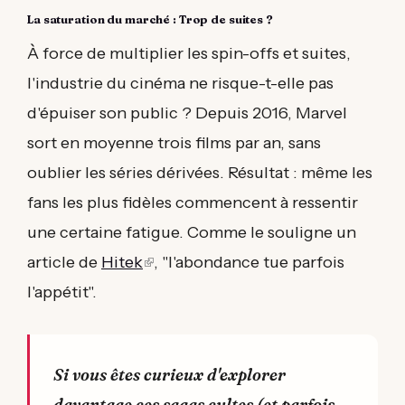
La saturation du marché : Trop de suites ?
À force de multiplier les spin-offs et suites,
l'industrie du cinéma ne risque-t-elle pas
d'épuiser son public ? Depuis 2016, Marvel
sort en moyenne trois films par an, sans
oublier les séries dérivées. Résultat : même les
fans les plus fidèles commencent à ressentir
une certaine fatigue. Comme le souligne un
article de
Hitek
(link
, "l'abondance tue parfois
l'appétit".
is
external)
Si vous êtes curieux d'explorer
davantage ces sagas cultes (et parfois