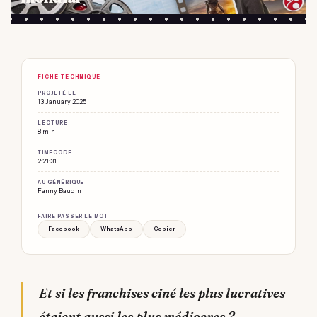
FICHE TECHNIQUE
PROJETÉ LE
13 January 2025
LECTURE
8 min
TIMECODE
2:21:31
AU GÉNÉRIQUE
Fanny Baudin
FAIRE PASSER LE MOT
Facebook
WhatsApp
Copier
Et si les franchises ciné les plus lucratives
étaient aussi les plus médiocres ?