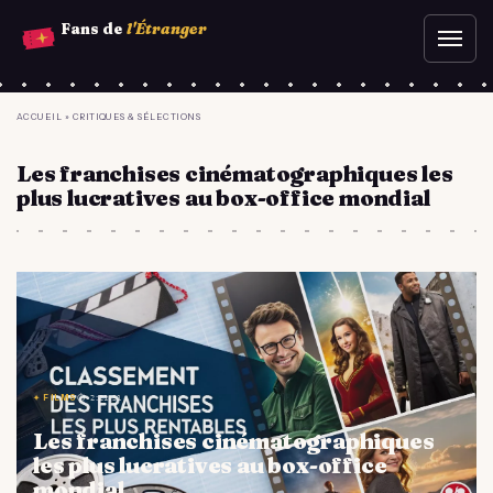
Aller
Fans de
l'Étranger
Ouvr
au
le
contenu
men
principal
YOU
ACCUEIL
»
CRITIQUES & SÉLECTIONS
ARE
Les franchises cinématographiques les
HERE
plus lucratives au box-office mondial
✦ FILMS
⏱ 2:21:31
Les franchises cinématographiques
les plus lucratives au box-office
mondial