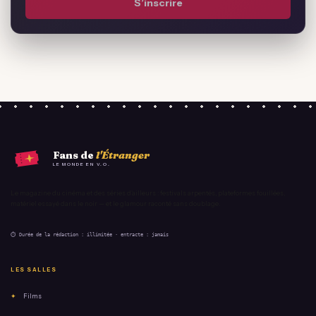
S’inscrire
Fans de
l'Étranger
LE MONDE EN V.O.
Le magazine du cinéma et des séries d'ailleurs : festivals arpentés, plateformes fouillées,
matériel essayé dans le noir — et le glamour raconté sans doublage.
⏱ Durée de la rédaction : illimitée · entracte : jamais
LES SALLES
✦
Films