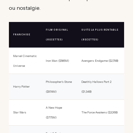
ou nostalgie.
FILM ORIGINAL
SUITE LA PLUS RENTABLE
FRANCHISE
(RECETTES)
(RECETTES)
Marvel Cinematic
Iron Man ($585M)
Avengers: Endgame ($2,79B)
Universe
Philosopher's Stone
Deathly Hallows Part 2
Harry Potter
($974M)
($1,34B)
A New Hope
Star Wars
The Force Awakens ($2,06B)
($775M)