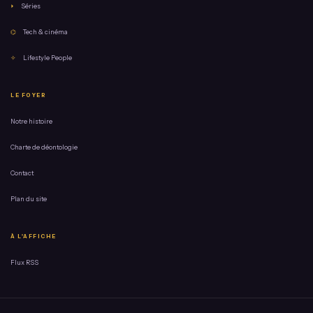
⏵
Séries
⌬
Tech & cinéma
✧
Lifestyle People
LE FOYER
Notre histoire
Charte de déontologie
Contact
Plan du site
À L'AFFICHE
Flux RSS