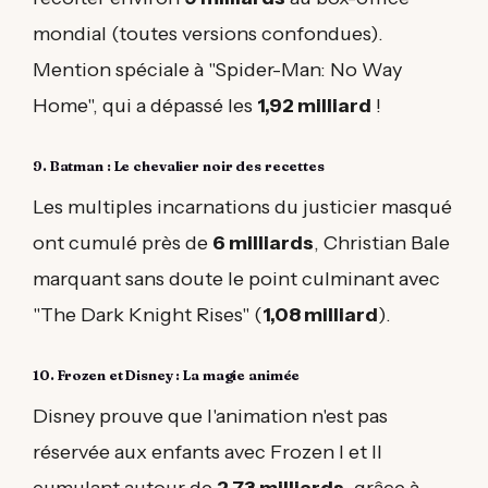
mondial (toutes versions confondues).
Mention spéciale à "Spider-Man: No Way
Home", qui a dépassé les
1,92 milliard
!
9. Batman : Le chevalier noir des recettes
Les multiples incarnations du justicier masqué
ont cumulé près de
6 milliards
, Christian Bale
marquant sans doute le point culminant avec
"The Dark Knight Rises" (
1,08 milliard
).
10. Frozen et Disney : La magie animée
Disney prouve que l'animation n'est pas
réservée aux enfants avec Frozen I et II
cumulant autour de
2,73 milliards
, grâce à