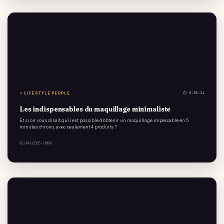
✧ LIFESTYLE PEOPLE
⏱ 0:36:14
Les indispensables du maquillage minimaliste
Et si on vous disait qu’il est possible d’obtenir un maquillage impeccable en 5
minutes chrono, avec seulement 4 produits ?
13 JAN 2025
· 1 MIN