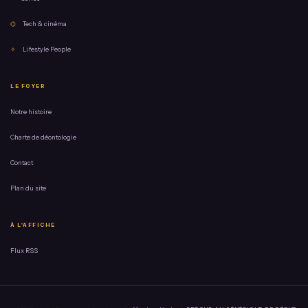
⌬
Tech & cinéma
✧
Lifestyle People
LE FOYER
Notre histoire
Charte de déontologie
Contact
Plan du site
À L'AFFICHE
Flux RSS