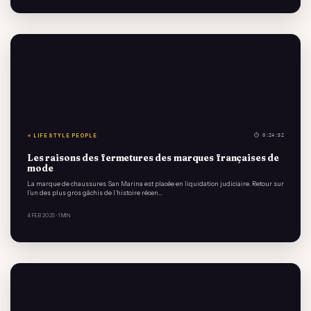
✧ LIFESTYLE PEOPLE
⏱ 0:24:52
Les raisons des fermetures des marques françaises de
mode
La marque de chaussures San Marina est placée en liquidation judiciaire. Retour sur
l’un des plus gros gâchis de l’histoire récen…
4 FEB 2025
· 1 MIN