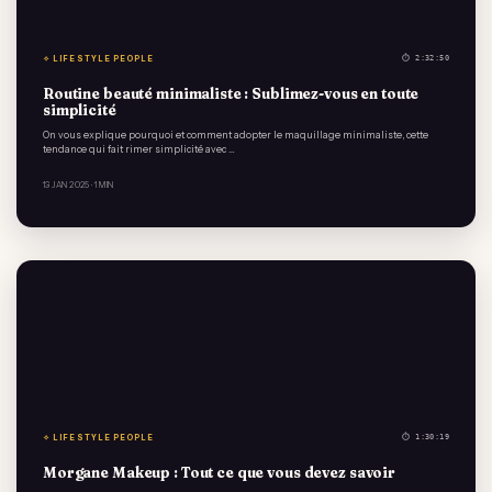
✧ LIFESTYLE PEOPLE
⏱ 2:32:50
Routine beauté minimaliste : Sublimez-vous en toute
simplicité
On vous explique pourquoi et comment adopter le maquillage minimaliste, cette
tendance qui fait rimer simplicité avec …
13 JAN 2025
· 1 MIN
✧ LIFESTYLE PEOPLE
⏱ 1:30:19
Morgane Makeup : Tout ce que vous devez savoir