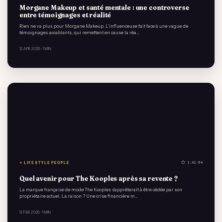
Morgane Makeup et santé mentale : une controverse
entre témoignages et réalité
Rien ne va plus pour Morgane Makeup. L’influenceuse fait face à une vague de
témoignages accablants, qui remettent en cause la réa…
12 APR 2025
· 1 MIN
✧ LIFESTYLE PEOPLE
⏱ 1:41:04
Quel avenir pour The Kooples après sa revente ?
La marque française de mode The Kooples s'apprêterait à être cédée par son
propriétaire actuel. La raison ? Une crise financière m…
12 FEB 2025
· 1 MIN