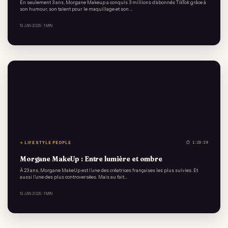
En seulement 3 ans, Morgane Makeup a conquis 3 millions d’abonnés TikTok grâce à
son humour, son talent pour le maquillage et son …
13 JAN 2025
· 1 MIN
✧ LIFESTYLE PEOPLE
⏱ 1:25:20
Morgane MakeUp : Entre lumière et ombre
À 23 ans, Morgane MakeUp est l’une des créatrices françaises les plus suivies. Et
aussi l’une des plus controversées. Mais au fait…
13 JAN 2025
· 1 MIN