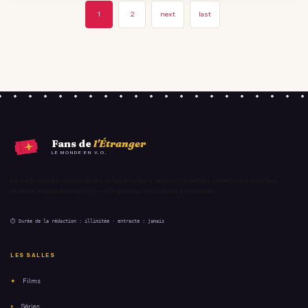
1
2
next
last
Fans de
l'Étranger
LE MONDE EN V.O.
Le magazine du cinéma et des séries d'ailleurs : festivals arpentés, plateformes fouillées,
matériel essayé dans le noir — et le glamour raconté sans doublage.
⏱ Durée de la rédaction : illimitée · entracte : jamais
LES SALLES
✦
Films
⏵
Séries