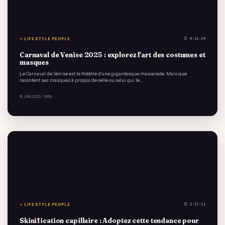
✧ LIFESTYLE PEOPLE
⏱ 0:14:40
Carnaval de Venise 2025 : explorez l'art des costumes et
masques
Le Carnaval de Venise est le théâtre d’une gigantesque mascarade. Mais que
racontent ses masques à propos de celle ou celui qui le…
16 JAN 2025
· 1 MIN
✧ LIFESTYLE PEOPLE
⏱ 2:17:11
Skinification capillaire : Adoptez cette tendance pour