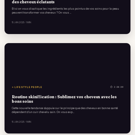
des cheveux éclatants
Et si on vous disait que les ingrédients les plus pointus de vos soins pour la peau
peuvent transformer vos cheveux ? On vous …
15 JAN 2025
· 1 MIN
✧ LIFESTYLE PEOPLE
⏱ 2:26:30
Routine skinification : Sublimez vos cheveux avec les
bons soins
Cette nouvelle tendance s'appuie sur le principe que des cheveux en bonne santé
dépendent d’un cuir chevelu sain. On vous exp…
15 JAN 2025
· 1 MIN