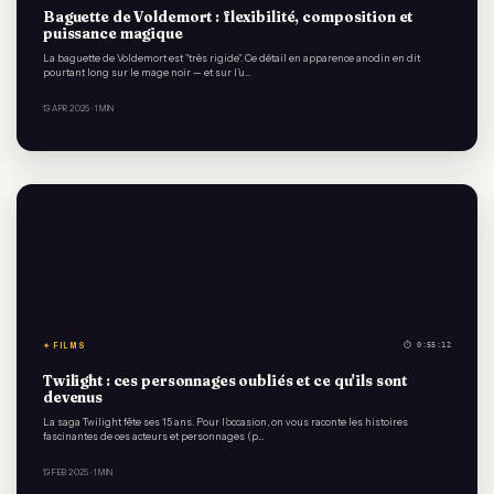
Baguette de Voldemort : flexibilité, composition et
puissance magique
La baguette de Voldemort est "très rigide". Ce détail en apparence anodin en dit
pourtant long sur le mage noir — et sur l’u…
13 APR 2025
· 1 MIN
✦ FILMS
⏱ 0:55:12
Twilight : ces personnages oubliés et ce qu'ils sont
devenus
La saga Twilight fête ses 15 ans. Pour l’occasion, on vous raconte les histoires
fascinantes de ces acteurs et personnages (p…
13 FEB 2025
· 1 MIN