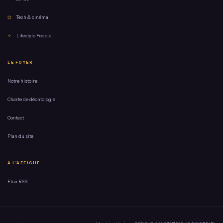
⌬
Tech & cinéma
✧
Lifestyle People
LE FOYER
Notre histoire
Charte de déontologie
Contact
Plan du site
À L'AFFICHE
Flux RSS