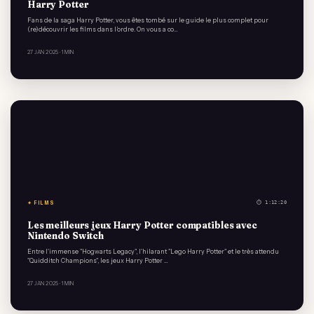
Harry Potter
Fans de la saga Harry Potter, vous êtes tombé sur le guide le plus complet pour
(re)découvrir les films dans l’ordre. On vous a co…
27 JAN 2025
· 1 MIN
✦ FILMS
⏱ 1:12:20
Les meilleurs jeux Harry Potter compatibles avec
Nintendo Switch
Entre l'immense "Hogwarts Legacy", l'hilarant "Lego Harry Potter" et le très attendu
"Quidditch Champions", les jeux Harry Potter …
27 JAN 2025
· 1 MIN