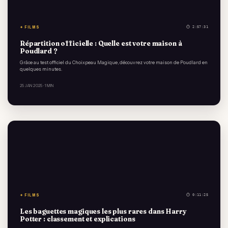
✦ FILMS
⏱ 2:57:31
Répartition officielle : Quelle est votre maison à
Poudlard ?
Grâce au test officiel du Choixpeau Magique, découvrez votre maison de Poudlard en
quelques minutes.
25 JAN 2025
· 1 MIN
✦ FILMS
⏱ 0:11:25
Les baguettes magiques les plus rares dans Harry
Potter : classement et explications