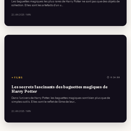
Les baguettes magiques les plus rares de Harry Potter ne sont pas que des objets de
collection. Elles sont les artefacts d’un u…
22 JAN 2025
· 1 MIN
✦ FILMS
⏱ 0:24:58
Les secrets fascinants des baguettes magiques de
Harry Potter
Dans l’univers de Harry Potter, les baguettes magiques sont bien plus que de
simples outils. Elles sont le reflet de l’âme de leur…
22 JAN 2025
· 1 MIN