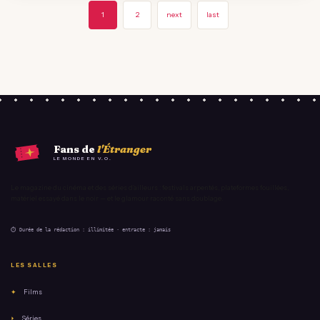
1
2
next
last
Fans de
l'Étranger
LE MONDE EN V.O.
Le magazine du cinéma et des séries d'ailleurs : festivals arpentés, plateformes fouillées,
matériel essayé dans le noir — et le glamour raconté sans doublage.
⏱ Durée de la rédaction : illimitée · entracte : jamais
LES SALLES
✦
Films
⏵
Séries