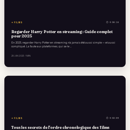
✦ FILMS
⏱ 0:56:16
Regarder Harry Potter en streaming : Guide complet
pour 2025
En 2025, regarder Harry Potter en streaming n’a jamais été aussi simple — et aussi
compliqué. La faute aux plateformes, qui se le …
29 JAN 2025
· 1 MIN
✦ FILMS
⏱ 0:53:09
Tous les secrets de l'ordre chronologique des films