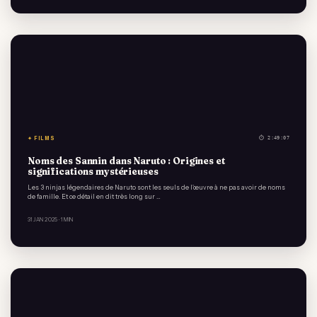
✦ FILMS
⏱ 2:49:07
Noms des Sannin dans Naruto : Origines et
significations mystérieuses
Les 3 ninjas légendaires de Naruto sont les seuls de l'œuvre à ne pas avoir de noms
de famille. Et ce détail en dit très long sur …
31 JAN 2025
· 1 MIN