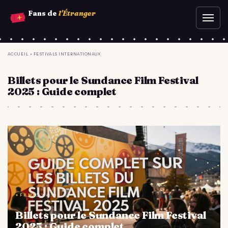
Aller
Fans de
l'Étranger
Ouvr
au
le
contenu
men
principal
YOU
ACCUEIL
»
FESTIVALS INTERNATIONAUX
ARE
Billets pour le Sundance Film Festival
HERE
2025 : Guide complet
✦ FILMS
⏱ 2:43:00
Billets pour le Sundance Film Festival
2025 : Guide complet