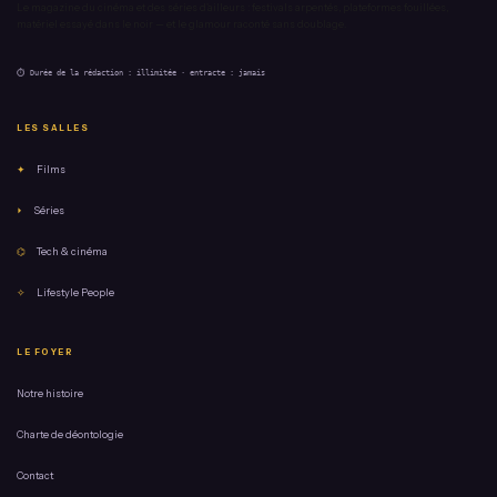
Le magazine du cinéma et des séries d'ailleurs : festivals arpentés, plateformes fouillées,
matériel essayé dans le noir — et le glamour raconté sans doublage.
⏱ Durée de la rédaction : illimitée · entracte : jamais
LES SALLES
✦
Films
⏵
Séries
⌬
Tech & cinéma
✧
Lifestyle People
LE FOYER
Notre histoire
Charte de déontologie
Contact