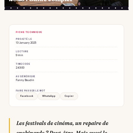
FICHE TECHNIQUE
PROJETÉ LE
13 January 2025
LECTURE
9 min
TIMECODE
2:43:00
AU GÉNÉRIQUE
Fanny Baudin
FAIRE PASSER LE MOT
Facebook
WhatsApp
Copier
Les festivals de cinéma, un repaire de
snobinards ? Peut-être. Mais aussi le