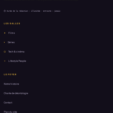
⏱ Durée de la rédaction : illimitée · entracte : jamais
LES SALLES
✦
Films
⏵
Séries
⌬
Tech & cinéma
✧
Lifestyle People
LE FOYER
Notre histoire
Charte de déontologie
Contact
Plan du site