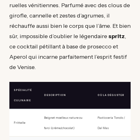
ruelles vénitiennes. Parfumé avec des clous de
girofle, cannelle et zestes d’agrumes, il
réchauffe aussi bien le corps que l’âme. Et bien
sûr, impossible d’oublier le légendaire
spritz
,
ce cocktail pétillant à base de prosecco et
Aperol qui incarne parfaitement l’esprit festif
de Venise.
SPÉCIALITÉ
DESCRIPTION
OÙ LA DÉGUSTER
CULINAIRE
Beignet moelleux nature ou
Pasticceria Tonolo /
Frittelle
farci (crème/chocolat)
Dal Mas