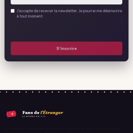
Email
J’accepte de recevoir la newsletter. Je pourrai me désinscrire
address
à tout moment.
*
S’inscrire
Fans de
l'Étranger
LE MONDE EN V.O.
Le magazine du cinéma et des séries d'ailleurs : festivals arpentés, plateformes fouillées,
matériel essayé dans le noir — et le glamour raconté sans doublage.