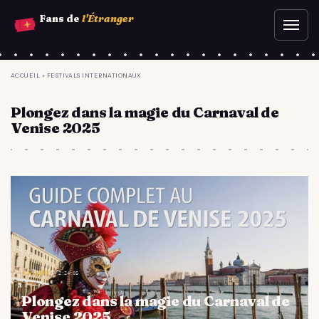
Aller
Fans de
l'Étranger
Ouvr
au
le
contenu
men
principal
YOU
ACCUEIL
»
FESTIVALS INTERNATIONAUX
ARE
Plongez dans la magie du Carnaval de
HERE
Venise 2025
✦ FILMS
⏱ 2:24:05
Plongez dans la magie du Carnaval de
Venise 2025