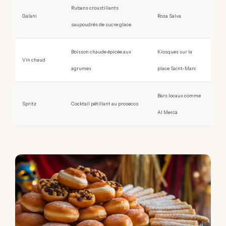
Rubans croustillants
Galani
Rosa Salva
saupoudrés de sucre glace
Boisson chaude épicée aux
Kiosques sur la
Vin chaud
agrumes
place Saint-Marc
Bars locaux comme
Spritz
Cocktail pétillant au prosecco
Al Mercà