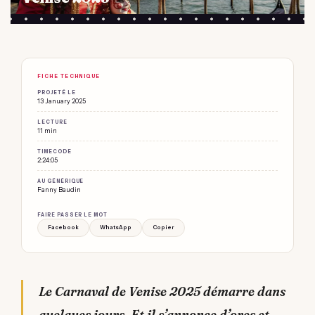
FICHE TECHNIQUE
PROJETÉ LE
13 January 2025
LECTURE
11 min
TIMECODE
2:24:05
AU GÉNÉRIQUE
Fanny Baudin
FAIRE PASSER LE MOT
Facebook
WhatsApp
Copier
Le Carnaval de Venise 2025 démarre dans
quelques jours. Et il s’annonce d’ores et