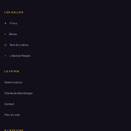
LES SALLES
✦
Films
⏵
Séries
⌬
Tech & cinéma
✧
Lifestyle People
LE FOYER
Notre histoire
Charte de déontologie
Contact
Plan du site
À L'AFFICHE