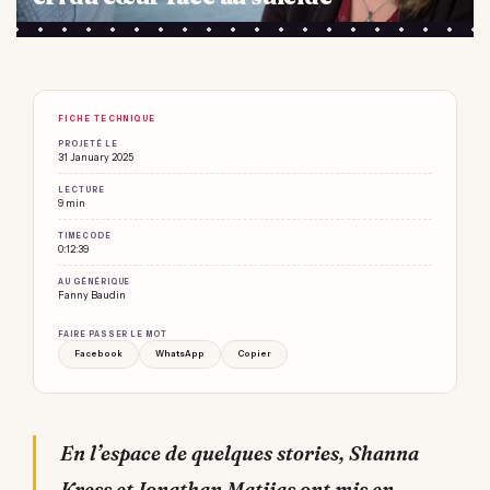
FICHE TECHNIQUE
PROJETÉ LE
31 January 2025
LECTURE
9 min
TIMECODE
0:12:39
AU GÉNÉRIQUE
Fanny Baudin
FAIRE PASSER LE MOT
Facebook
WhatsApp
Copier
En l’espace de quelques stories, Shanna
Kress et Jonathan Matijas ont mis en