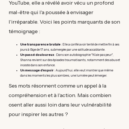
YouTube, elle a révélé avoir vécu un profond
mal-être qui l'a poussée à envisager
l'irréparable. Voici les points marquants de son
témoignage :
Une transparence brutale
: Elle a confié avoir tenté de mettre fin à ses
jours à l'âge de 17 ans, submergée par une solitude accablante.
Un passé douloureux
: Dans son autobiographie "N’aie pas peur",
Shanna revient sur des épisodes traumatisants, notamment des abus et
inceste dans son enfance.
Un message d'espoir
: Aujourd'hui, elle veut montrer que même
dans les moments les plus sombres, une lumière peut émerger.
Ses mots résonnent comme un appel à la
compréhension et à l'action. Mais combien
osent aller aussi loin dans leur vulnérabilité
pour inspirer les autres ?