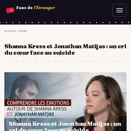
Aller
Fans de
l'Étranger
Ouvr
au
le
contenu
men
principal
YOU
ACCUEIL
»
STARS
ARE
Shanna Kress et Jonathan Matijas : un cri
HERE
du cœur face au suicide
✦ FILMS
⏱ 0:12:39
Shanna Kress et Jonathan Matijas : un
cri du cœur face au suicide