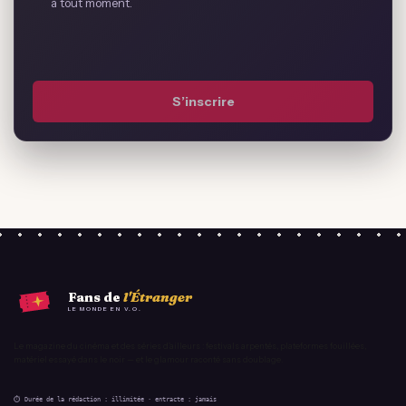
à tout moment.
*
S’inscrire
Fans de
l'Étranger
LE MONDE EN V.O.
Le magazine du cinéma et des séries d'ailleurs : festivals arpentés, plateformes fouillées,
matériel essayé dans le noir — et le glamour raconté sans doublage.
⏱ Durée de la rédaction : illimitée · entracte : jamais