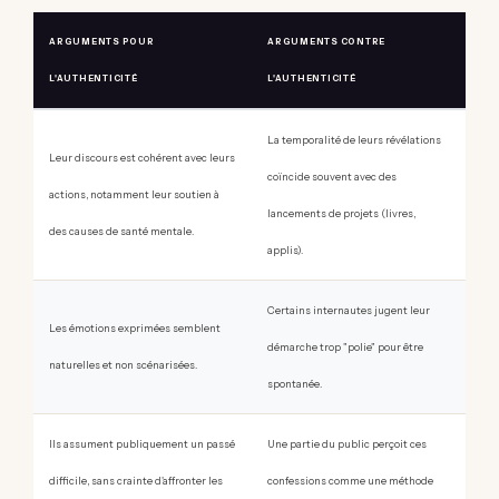
ARGUMENTS POUR
ARGUMENTS CONTRE
L'AUTHENTICITÉ
L'AUTHENTICITÉ
La temporalité de leurs révélations
Leur discours est cohérent avec leurs
coïncide souvent avec des
actions, notamment leur soutien à
lancements de projets (livres,
des causes de santé mentale.
applis).
Certains internautes jugent leur
Les émotions exprimées semblent
démarche trop "polie" pour être
naturelles et non scénarisées.
spontanée.
Ils assument publiquement un passé
Une partie du public perçoit ces
difficile, sans crainte d'affronter les
confessions comme une méthode