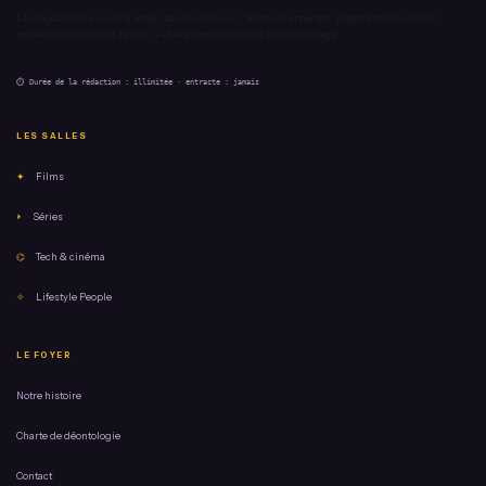
Le magazine du cinéma et des séries d'ailleurs : festivals arpentés, plateformes fouillées,
matériel essayé dans le noir — et le glamour raconté sans doublage.
⏱ Durée de la rédaction : illimitée · entracte : jamais
LES SALLES
✦
Films
⏵
Séries
⌬
Tech & cinéma
✧
Lifestyle People
LE FOYER
Notre histoire
Charte de déontologie
Contact