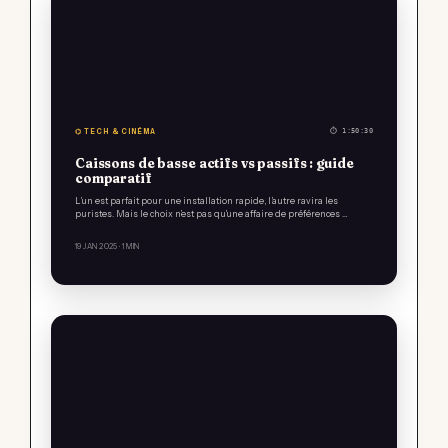
⌬ TECH & CINÉMA
⏱ 1:50:30
Caissons de basse actifs vs passifs : guide
comparatif
L’un est parfait pour une installation rapide, l’autre ravira les
puristes. Mais le choix n’est pas qu’une affaire de préférences …
19 JAN 2025
· 1 MIN