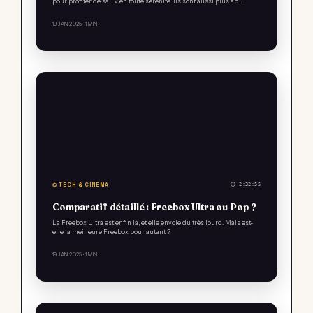
pour profiter de sa TV en toute sérénité. Ils sont aussi plus ab…
19 JAN 2025
· 1 MIN
⌬ TECH & CINÉMA
⏱ 2:32:55
Comparatif détaillé : Freebox Ultra ou Pop ?
La Freebox Ultra est enfin là, et elle envoie du très lourd. Mais est-
elle la meilleure Freebox pour autant ?
19 JAN 2025
· 1 MIN