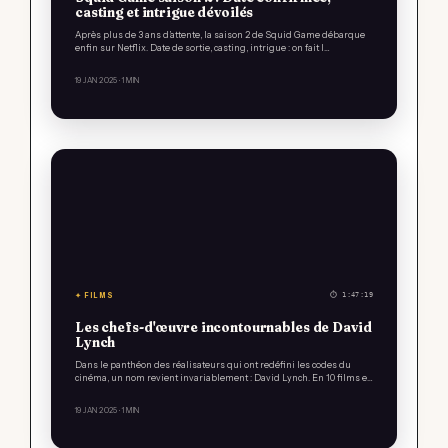
casting et intrigue dévoilés
Après plus de 3 ans d’attente, la saison 2 de Squid Game débarque
enfin sur Netflix. Date de sortie, casting, intrigue : on fait l…
19 JAN 2025
· 1 MIN
✦ FILMS
⏱ 1:47:19
Les chefs-d'œuvre incontournables de David
Lynch
Dans le panthéon des réalisateurs qui ont redéfini les codes du
cinéma, un nom revient invariablement : David Lynch. En 10 films e…
19 JAN 2025
· 1 MIN