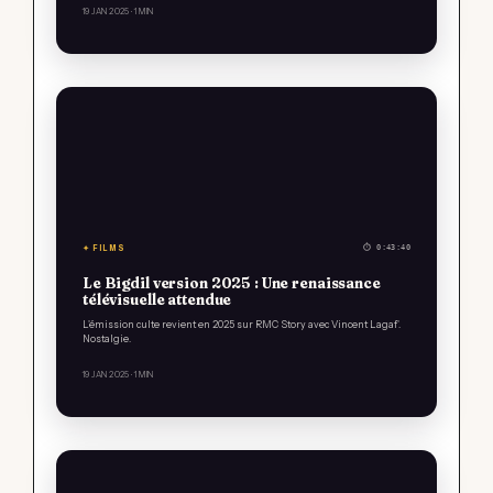
19 JAN 2025
· 1 MIN
✦ FILMS
⏱ 0:43:40
Le Bigdil version 2025 : Une renaissance
télévisuelle attendue
L'émission culte revient en 2025 sur RMC Story avec Vincent Lagaf'.
Nostalgie.
19 JAN 2025
· 1 MIN