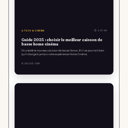
⌬ TECH & CINÉMA
⏱ 1:17:19
Guide 2025 : choisir le meilleur caisson de
basse home cinéma
On a testé le nouveau caisson de basse Sonos. Et il se pourrait bien
qu’il change à jamais votre expérience Home Cinéma.
19 JAN 2025
· 1 MIN