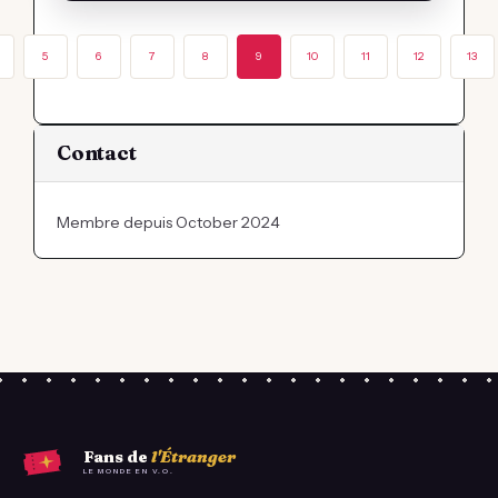
5
6
7
8
9
10
11
12
13
Contact
Membre depuis October 2024
Fans de
l'Étranger
LE MONDE EN V.O.