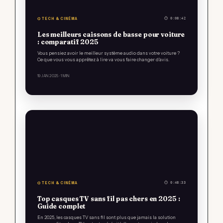
⌬ TECH & CINÉMA
⏱ 0:08:42
Les meilleurs caissons de basse pour voiture
: comparatif 2025
Vous pensiez avoir le meilleur système audio dans votre voiture ?
Ce que vous vous apprêtez à lire va vous faire changer d’avis.
19 JAN 2025
· 1 MIN
⌬ TECH & CINÉMA
⏱ 0:48:33
Top casques TV sans fil pas chers en 2025 :
Guide complet
En 2025, les casques TV sans fil sont plus que jamais la solution