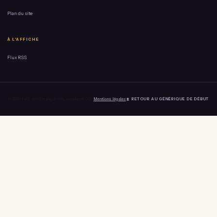
Plan du site
À L'AFFICHE
Flux RSS
© 2026 Fans de l'Étranger — le monde en V.O. ·
Mentions légales
⏫ RETOUR AU GÉNÉRIQUE DE DÉBUT