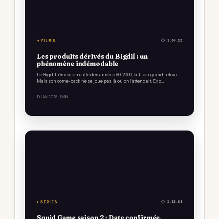
✦ FILMS
⏱ 1:04:32
Les produits dérivés du Bigdil : un
phénomène indémodable
Le Bigdil, émission culte des années 90-2000, fait son grand retour.
Mais son come-back ne se joue pas là où on l'attendait. Exp…
19 JAN 2025
· 1 MIN
⏵ SÉRIES
⏱ 2:33:58
Squid Game saison 2 : Date confirmée,