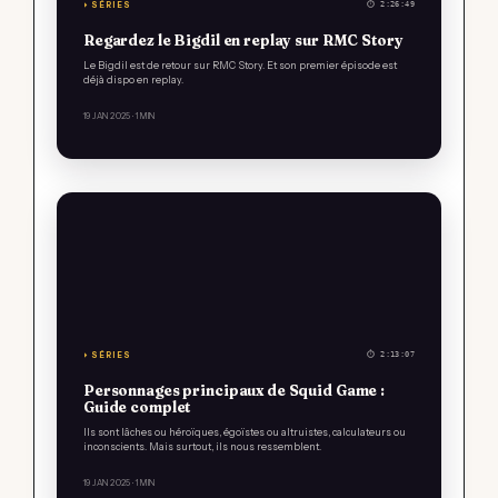
⏵ SÉRIES
⏱ 2:26:49
Regardez le Bigdil en replay sur RMC Story
Le Bigdil est de retour sur RMC Story. Et son premier épisode est
déjà dispo en replay.
19 JAN 2025
· 1 MIN
⏵ SÉRIES
⏱ 2:13:07
Personnages principaux de Squid Game :
Guide complet
Ils sont lâches ou héroïques, égoïstes ou altruistes, calculateurs ou
inconscients. Mais surtout, ils nous ressemblent.
19 JAN 2025
· 1 MIN