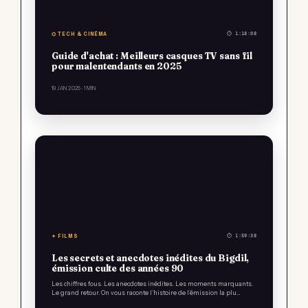
⌬ TECH & CINÉMA
⏱ 1:18:08
Guide d'achat : Meilleurs casques TV sans fil
pour malentendants en 2025
19 JAN 2025
· 1 MIN
✦ FILMS
⏱ 1:59:38
Les secrets et anecdotes inédites du Bigdil,
émission culte des années 90
Les chiffres fous. Les anecdotes inédites. Les moments marquants.
Le grand retour. On vous raconte l’histoire de l’émission la plu…