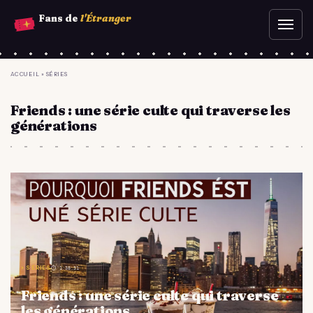
Aller
Fans de
l'Étranger
Ouvr
au
le
contenu
men
principal
YOU
ACCUEIL
»
SÉRIES
ARE
Friends : une série culte qui traverse les
HERE
générations
⏵ SÉRIES
⏱ 1:38:31
Friends : une série culte qui traverse
les générations