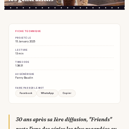
FICHE TECHNIQUE
PROJETÉ LE
15 January 2025
LECTURE
13 min
TIMECODE
1:38:31
AU GÉNÉRIQUE
Fanny Baudin
FAIRE PASSER LE MOT
Facebook
WhatsApp
Copier
30 ans après sa 1ère diffusion, "Friends"
reste l'une des séries les plus regardées au