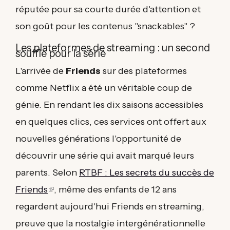
réputée pour sa courte durée d'attention et
son goût pour les contenus "snackables" ?
Les plateformes de streaming : un second
souffle pour la série
L'arrivée de
Friends
sur des plateformes
comme Netflix a été un véritable coup de
génie. En rendant les dix saisons accessibles
en quelques clics, ces services ont offert aux
nouvelles générations l'opportunité de
découvrir une série qui avait marqué leurs
parents. Selon
RTBF : Les secrets du succès de
Friends
(link
, même des enfants de 12 ans
regardent aujourd'hui Friends en streaming,
is
preuve que la nostalgie intergénérationnelle
external)