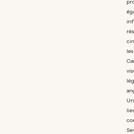
pr
éga
inf
rés
cin
le
Car
vis
lég
an
Une
lie
co
Se