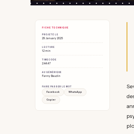
FICHE TECHNIQUE
PROJETÉ LE
29 January 2025
LECTURE
12 min
TIMECODE
2:44:47
AU GÉNÉRIQUE
Fanny Baudin
Se
FAIRE PASSER LE MOT
Facebook
WhatsApp
des
Copier
ann
ps
plo