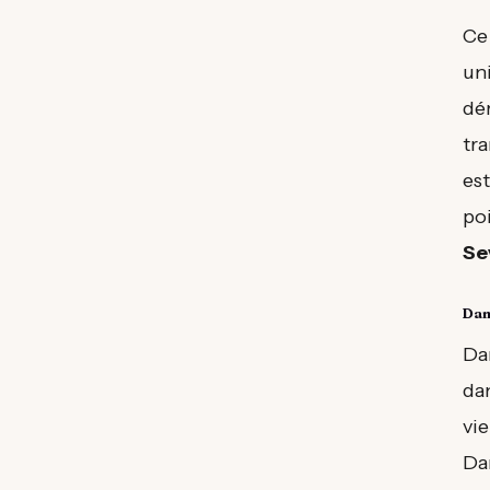
Ce
uni
dé
tr
est
poi
Se
Dan 
Da
da
vie
Da