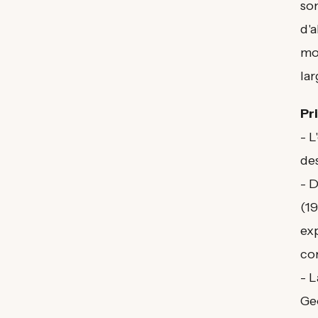
so
d'a
mo
la
Pr
- 
de
- 
(1
ex
co
- 
Ge