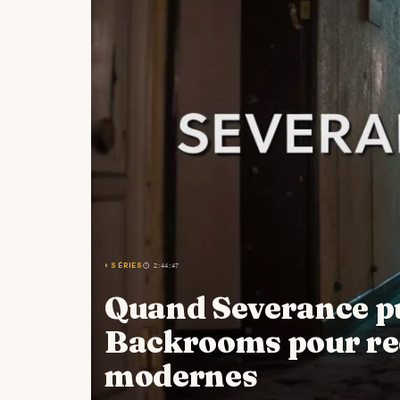
⏵ SÉRIES
⏱ 2:44:47
Quand Severance pu
Backrooms pour red
modernes