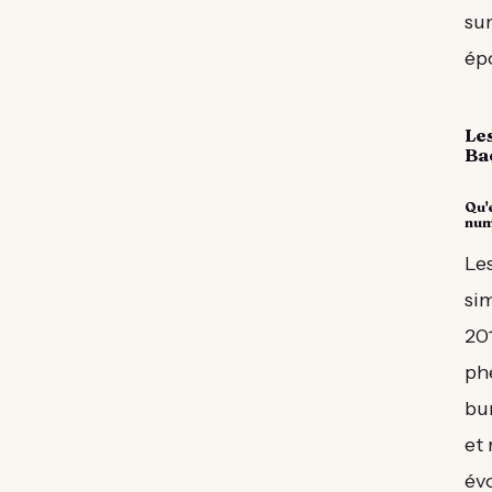
sur
ép
Les
Ba
Qu'
num
Le
si
20
ph
bur
et
év