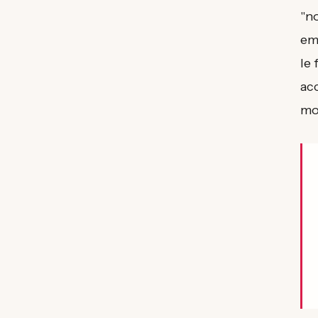
"no
em
le 
ac
mo