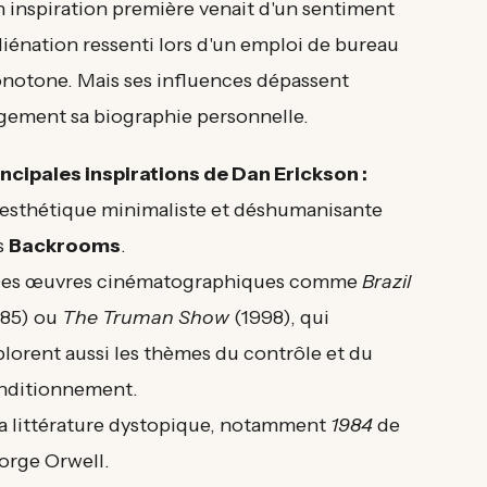
n inspiration première venait d'un sentiment
liénation ressenti lors d'un emploi de bureau
notone. Mais ses influences dépassent
rgement sa biographie personnelle.
incipales inspirations de Dan Erickson :
L'esthétique minimaliste et déshumanisante
s
Backrooms
.
Des œuvres cinématographiques comme
Brazil
985) ou
The Truman Show
(1998), qui
plorent aussi les thèmes du contrôle et du
nditionnement.
La littérature dystopique, notamment
1984
de
orge Orwell.