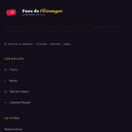
Fans de
l'Étranger
LE MONDE EN V.O.
Le magazine du cinéma et des séries d'ailleurs : festivals arpentés, plateformes fouillées,
matériel essayé dans le noir — et le glamour raconté sans doublage.
⏱ Durée de la rédaction : illimitée · entracte : jamais
LES SALLES
✦
Films
⏵
Séries
⌬
Tech & cinéma
✧
Lifestyle People
LE FOYER
Notre histoire