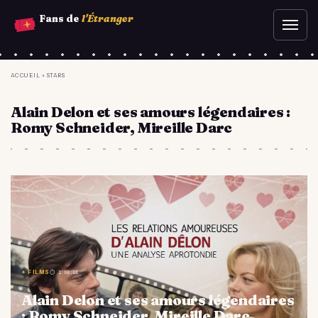
Aller
Fans de
l'Étranger
Ouvr
au
le
contenu
men
principal
YOU
ACCUEIL
»
STARS
ARE
Alain Delon et ses amours légendaires :
HERE
Romy Schneider, Mireille Darc
✦ FILMS
⏱ 1:08:18
Alain Delon et ses amours légendaires
: Romy Schneider, Mireille Darc