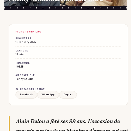
FICHE TECHNIQUE
PROJETÉ LE
10 January 2025
LECTURE
11 min
TIMECODE
1:08:18
AU GÉNÉRIQUE
Fanny Baudin
FAIRE PASSER LE MOT
Facebook
WhatsApp
Copier
Alain Delon a fêté ses 89 ans. L’occasion de
revenir sur les deux histoires d’amour qui ont