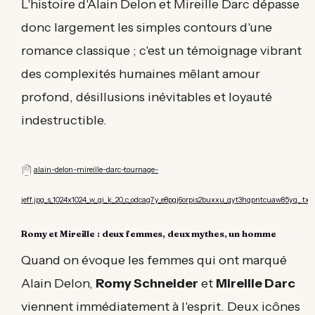
L'histoire d'Alain Delon et Mireille Darc dépasse
donc largement les simples contours d'une
romance classique ; c'est un témoignage vibrant
des complexités humaines mêlant amour
profond, désillusions inévitables et loyauté
indestructible.
alain-delon-mireille-darc-tournage-
alain-
delon-
jeff.jpg_s_1024x1024_w_gi_k_20_c_odcag7y_e8pgj6orpis2buxxu_qyt3hgpntcuaw85yq_.txt
mireille-
darc-
tournage-
Romy et Mireille : deux femmes, deux mythes, un homme
jeff.jpg_s_1024x1024_w_gi_k_20_c_odcag7y_e8pg
Quand on évoque les femmes qui ont marqué
Alain Delon,
Romy Schneider
et
Mireille Darc
viennent immédiatement à l'esprit. Deux icônes