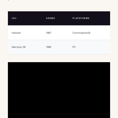
JEU
ANNÉE
PLATEFORME
Habitat
1987
Commodore 64
Meridian 59
1996
PC