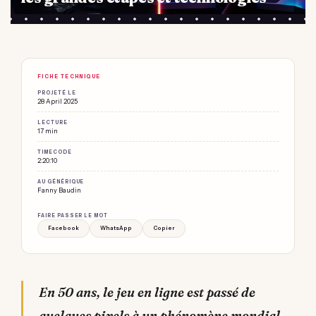
FICHE TECHNIQUE
PROJETÉ LE
28 April 2025
LECTURE
17 min
TIMECODE
2:20:10
AU GÉNÉRIQUE
Fanny Baudin
FAIRE PASSER LE MOT
Facebook
WhatsApp
Copier
En 50 ans, le jeu en ligne est passé de
quelques pixels à un phénomène mondial