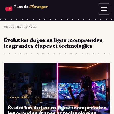
Aller
Fans de
l'Étranger
Ouvr
au
le
contenu
men
principal
YOU
ACCUEIL
»
TECH & CINÉMA
ARE
Évolution du jeu en ligne : comprendre
HERE
les grandes étapes et technologies
⌬ TECH & CINÉMA
⏱ 2:20:10
Évolution du jeu en ligne : comprendre
les grandes étapes et technologies