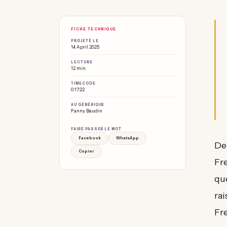
FICHE TECHNIQUE
PROJETÉ LE
14 April 2025
LECTURE
12 min
TIMECODE
0:17:22
AU GÉNÉRIQUE
Fanny Baudin
FAIRE PASSER LE MOT
Facebook
WhatsApp
Dep
Copier
Fr
que
rai
Fre