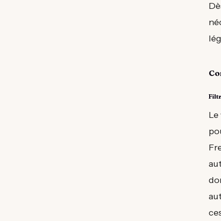
Dès
né
lég
Co
Fil
Le
pou
Fr
au
do
aut
ces