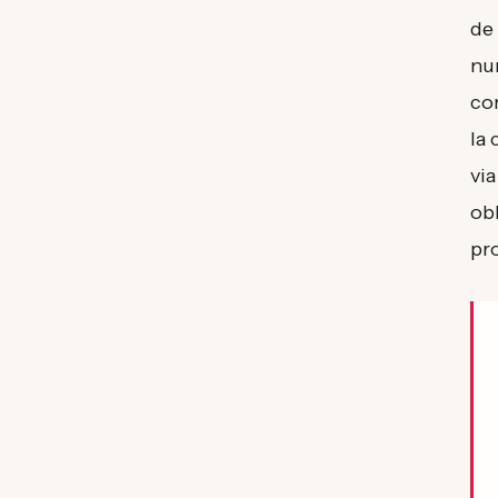
de
num
co
la 
vi
ob
pro