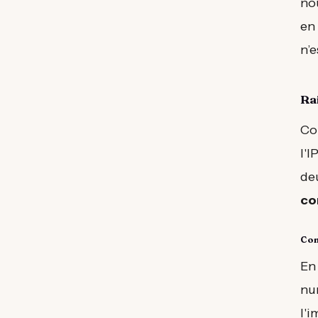
no
en 
n’e
Rai
Co
l'I
de
co
Con
En 
nu
l'