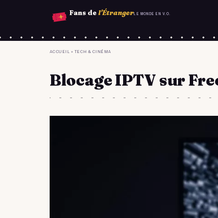
Aller
Fans de
l'Étranger
LE MONDE EN V.O.
au
contenu
principal
YOU
ACCUEIL
»
TECH & CINÉMA
ARE
Blocage IPTV sur Fre
HERE