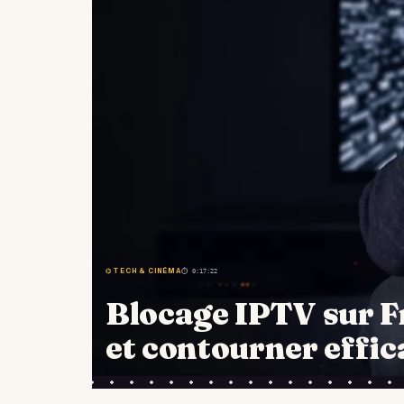
⌬ TECH & CINÉMA
⏱ 0:17:22
Blocage IPTV sur F
et contourner effi