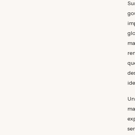
Su
go
im
glo
ma
re
qu
de
ide
Un
maj
exp
ser