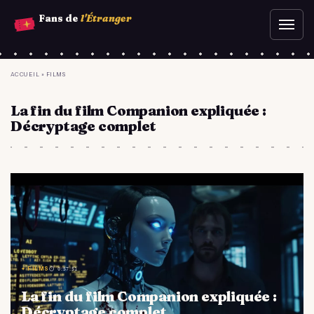
Aller
Fans de
l'Étranger
Ouvr
au
le
contenu
men
principal
YOU
ACCUEIL
»
FILMS
ARE
La fin du film Companion expliquée :
HERE
Décryptage complet
✦ FILMS
⏱ 0:57:51
La fin du film Companion expliquée :
Décryptage complet