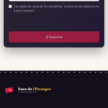
Email
J’accepte de recevoir la newsletter. Je pourrai me désinscrire
address
à tout moment.
*
S’inscrire
Fans de
l'Étranger
LE MONDE EN V.O.
Le magazine du cinéma et des séries d'ailleurs : festivals arpentés, plateformes fouillées,
matériel essayé dans le noir — et le glamour raconté sans doublage.