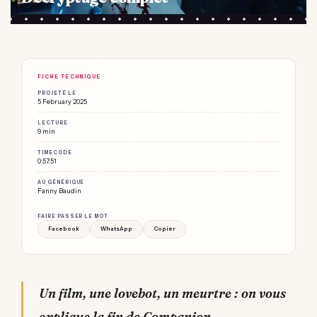
FICHE TECHNIQUE
PROJETÉ LE
5 February 2025
LECTURE
9 min
TIMECODE
0:57:51
AU GÉNÉRIQUE
Fanny Baudin
FAIRE PASSER LE MOT
Facebook
WhatsApp
Copier
Un film, une lovebot, un meurtre : on vous
explique la fin de Companion