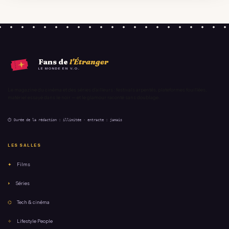
Fans de
l'Étranger
LE MONDE EN V.O.
Le magazine du cinéma et des séries d'ailleurs : festivals arpentés, plateformes fouillées,
matériel essayé dans le noir — et le glamour raconté sans doublage.
⏱ Durée de la rédaction : illimitée · entracte : jamais
LES SALLES
✦
Films
⏵
Séries
⌬
Tech & cinéma
✧
Lifestyle People