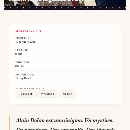
FICHE TECHNIQUE
PROJETÉ LE
10 January 2025
LECTURE
9 min
TIMECODE
0:08:45
AU GÉNÉRIQUE
Fanny Baudin
FAIRE PASSER LE MOT
Facebook
WhatsApp
Copier
Alain Delon est une énigme. Un mystère.
Un paradoxe. Une anomalie. Une légende